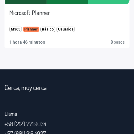
Microsoft Planner
M365
Básico
Usuarios
Planner
1 hora 46 minutos
8
pasos
Cerca, muy cerca
Llama
+58 (212) 771.9034
+57 (601) 916.4937