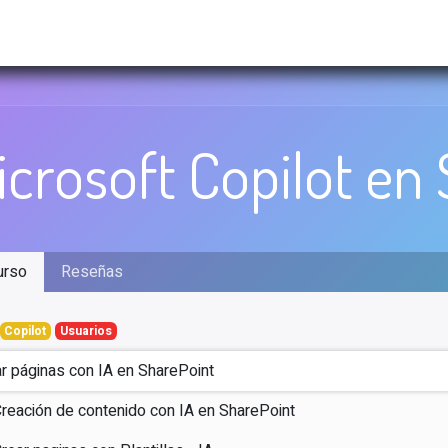
nto TI
Innovación Digital
PostVenta ID
Em
icrosoft Copilot en
urso
Reseñas
Copilot
Usuarios
r páginas con IA en SharePoint
reación de contenido con IA en SharePoint