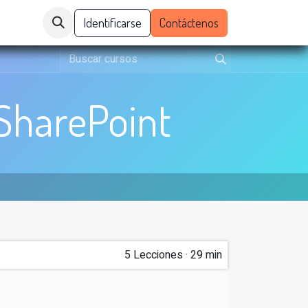
pleos y contratos
Identificarse
Nosotros
Contáctenos
 SharePoint
5
Lecciones
·
29 min