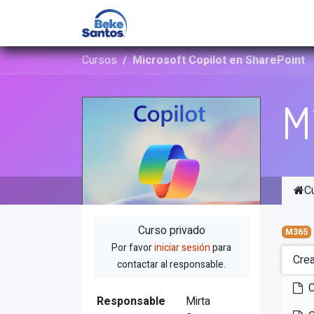
Inicio
Outsourcing de Tale
Cursos
Microsoft Copilot en SharePoint
M
C
Curso privado
M365
Por favor
iniciar sesión
para
Crea
contactar al responsable.
C
Responsable
Mirta