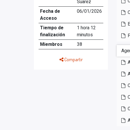
C
Suarez
Fecha de
06/01/2026
C
Acceso
E
Tiempo de
1 hora 12
finalización
minutos
P
Miembros
38
Age
Compartir
A
A
C
C
C
A