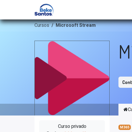
Inicio
Outsourcing de Tale
Cursos
Microsoft Stream
M
Cont
C
Curso privado
M365