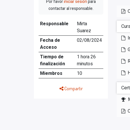
Por favor
iniciar sesión
para
contactar al responsable.
C
Responsable
Mirta
Curs
Suarez
I
Fecha de
02/08/2024
Acceso
G
Tiempo de
1 hora 26
R
finalización
minutos
H
Miembros
10
Cert
Compartir
C