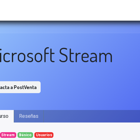
nto TI
Innovación Digital
PostVenta ID
Em
icrosoft Stream
acta a PostVenta
urso
Reseñas
Stream
Básico
Usuarios